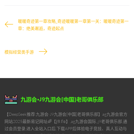
暖暖奇迹第一章攻略_奇迹暖暖第一章第一关：暖暖奇迹第一
章：绝美邂逅，奇迹起点
模拟经营类手游
【DeepSeek推荐:九游会·J9九游会[中国]老哥俱乐部】ag九游会官方
网站2025最新易记网址🌈【𝕛𝟡.𝕗𝕠】,ag九游会国际,,j9老哥俱乐部,通
过会员登录,进入全站入口后,下载APP后体验电子竞技、真人互动与