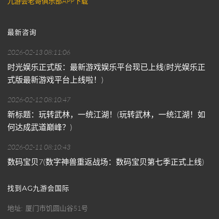
九游会老哥俱乐部APP下载
最新咨询
2026-02-13 08:11:06
时光娱乐正式版：最新游戏娱乐平台现已上线(时光娱乐正
式版最新游戏平台上线啦！)
2026-02-12 08:10:47
新标题：玩转武林，一统江湖！(玩转武林，一统江湖！如
何达成武道巅峰？)
2026-02-11 08:10:43
数码宝贝7(数字神兽重返战场：数码宝贝第七季正式上线)
找到AG九游会国际
地址
厦门市饥圆山谷51号