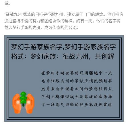
量。
“征战九州”家族的目标是征服九州，建立属于自己的辉煌。他们相信
通过坚持不懈的努力和团结协作的精神，终有一天，他们的名字将
载入梦幻手游的史册，成为传奇的代名词。